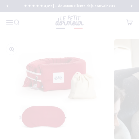
Passer au contenu
★ ★ ★ ★ ★ 4,8/5 | + de 30000 clients déjà convaincus
Le Petit Dormeur
Menu
Recherche
Panier
Zoomer sur l'image