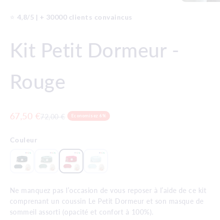
⭐️
4,8/5 | + 30000 clients convaincus
Kit Petit Dormeur -
Rouge
Prix de vente
67,50 €
Prix normal
72,00 €
Economisez 6%
Couleur
Ne manquez pas l’occasion de vous reposer à l’aide de ce kit
comprenant un coussin Le Petit Dormeur et son masque de
sommeil assorti (opacité et confort à 100%).