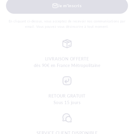
Je m'inscris
En cliquant ci-dessus, vous acceptez de recevoir nos communications par
email. Vous pouvez vous désinscrire à tout moment.
LIVRAISON OFFERTE
dès 90€ en France Métropolitaine
RETOUR GRATUIT
Sous 15 jours
SERVICE CLIENT DISPONIBLE