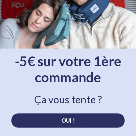
Où sont fabriqués nos kits de voyage Petit
Dormeur ?
Le coussin et le masque Petit Dormeur sont-ils
lavables ?
-5€ sur votre 1ère
Le coussin Petit Dormeur est-il léger ?
commande
Est-ce que le coussin Petit Dormeur existe en
plusieurs tailles ?
Ça vous tente ?
Quels sont les tarifs de livraison ?
OUI !
Quand vais-je recevoir ma commande ?