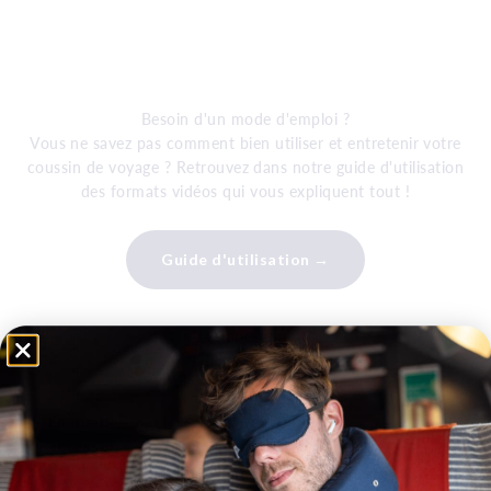
Besoin d'un mode d'emploi ?
Vous ne savez pas comment bien utiliser et entretenir votre
coussin de voyage ? Retrouvez dans notre guide d'utilisation
des formats vidéos qui vous expliquent tout !
Guide d'utilisation →
Une question ?
En quelles matières sont fabriqués les
accessoires Petit Dormeur ?