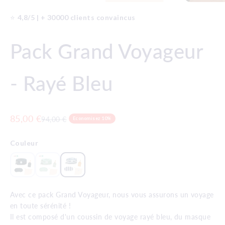
⭐️
4,8/5 | + 30000 clients convaincus
Pack Grand Voyageur
- Rayé Bleu
Prix de vente
85,00 €
Prix normal
94,00 €
Economisez 10%
Couleur
Avec ce pack Grand Voyageur, nous vous assurons un voyage
en toute sérénité !
Il est composé d'un coussin de voyage rayé bleu, du masque