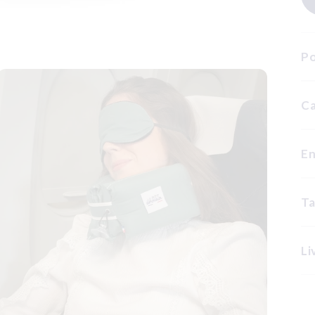
Po
Ca
En
Ta
Li