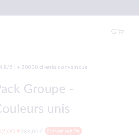
Recherche
Panier
4,8/5 | + 30000 clients convaincus
ack Groupe -
ouleurs unis
ix de vente
62,00 €
Prix normal
288,00 €
Economisez 9%