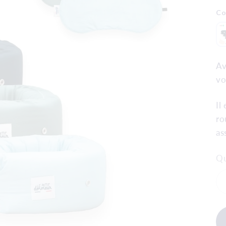
Co
Av
vo
Il
ro
as
Qu