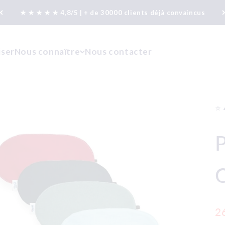
★ ★ ★ ★ ★ 4,8/5 | + de 30000 clients déjà convaincus
iser
Nous connaître
Nous contacter
⭐️
P
C
Pr
2