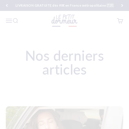
Passer au contenu
LIVRAISON GRATUITE dès 90€ en France métropolitaine 🇫🇷
Le Petit Dormeur
Menu
Recherche
Panier
Nos derniers
articles